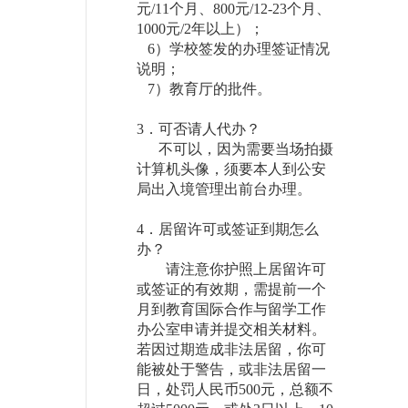
元
/11
个月、
800
元
/12-23
个月、
1000
元
/2
年以上）；
6
）学校签发的办理签证情况
说明；
7
）教育厅的批件。
3
．可否请人代办？
不可以，因为需要当场拍摄
计算机头像，须要本人到公安
局出入境管理出前台办理。
4
．居留许可或签证到期怎么
办？
请注意你护照上居留许可
或签证的有效期，需提前一个
月到教育国际合作与留学工作
办公室申请并提交相关材料。
若因过期造成非法居留，你可
能被处于警告，或非法居留一
日，处罚人民币
500
元，总额不