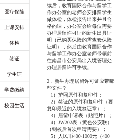
续后，教育国际合作与留学工
医疗保险
作办公室的老师会安排留学生
做体检，体检报告出来并且合
格的话，办公室会给每位需要
上课安排
办理居留许可证的新生出具证
明（已购买保险的需查验保险
体检
证明），然后由教育国际合作
与留学工作办公室老师带领前
签证
往南昌市公安局出入境管理处
办理居留许可手续。
学生证
2
．新生办理居留许可证应带哪
些文件？
学费缴纳
1
）护照原件和复印件；
2
）签证的原件和复印件（要
校园生活
复印最近的入境签证章）；
3
）居留申请表（贴照片）；
4
）
JW202
表（黄色公安联）
（到校后首次申请需要）；
5
）人民币
400-1000
元（
400