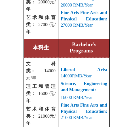
类：
20000元/
20000 RMB/Year
年
Fine Arts Fine Arts and
艺术和体育
Physical Education:
类：
27000元/
27000 RMB/Year
年
Bachelor
’
s
本科生
Programs
文科
Liberal Arts:
类：
14000
14000RMB/Year
元/年
Science, Engineering
理工和管理
and Management:
类：
16000元/
16000 RMB/Year
年
Fine Arts Fine Arts and
艺术和体育
Physical Education:
类：
21000元/
21000 RMB/Year
年