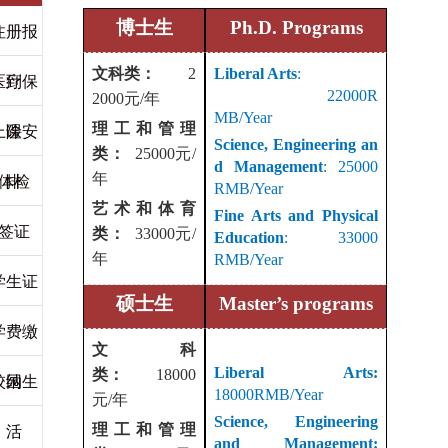
博士生
Ph.D. Programs
注册报
文科类：
2
Liberal Arts
:
医疗保
到
22000R
2000元/年
MB/Year
上课安
险
理工和管理
Science, Engineering an
类：
25000元/
d Management
: 25000
体检
排
年
RMB/Year
艺术和体育
Fine Arts and Physical
签证
类：
33000元/
Education
: 33000
年
RMB/Year
学生证
硕士生
Master
’
s programs
学费缴
文科
Liberal Arts:
类：
18000
校园生
纳
18000RMB/Year
元/年
Science, Engineering
活
理工和管理
and Management: